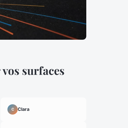
 vos surfaces
Clara
C