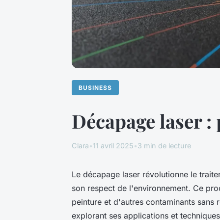
BUSINESS
Décapage laser : 
Clara
•
11 avril 2025
•
3 min de lecture
Le décapage laser révolutionne le trait
son respect de l'environnement. Ce proce
peinture et d'autres contaminants sans
explorant ses applications et techniqu